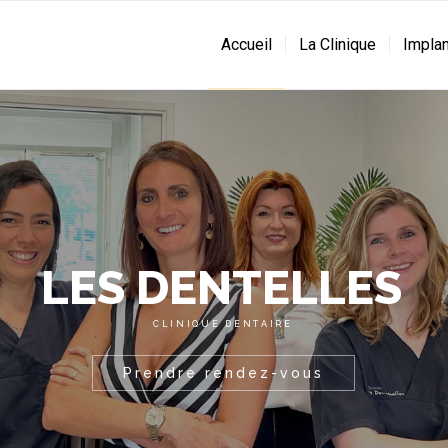
Accueil
La Clinique
Implan
L
E
S
D
E
N
T
E
L
L
E
S
C
L
I
N
I
Q
U
E
D
E
N
T
A
I
R
E
Prendre rendez-vous